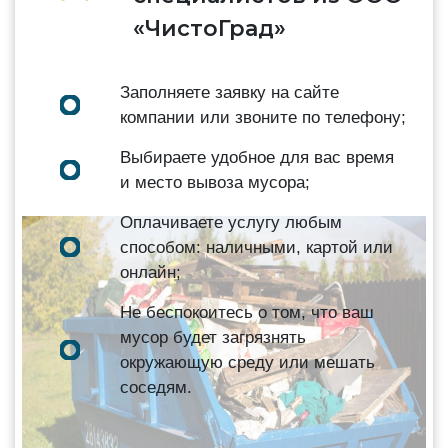
«ЧистоГрад»
Заполняете заявку на сайте
компании или звоните по телефону;
Выбираете удобное для вас время
и место вывоза мусора;
Оплачиваете услугу любым
способом: наличными, картой или
онлайн;
Не беспокоитесь о том, что ваш
мусор будет загрязнять
окружающую среду или мешать
соседям.